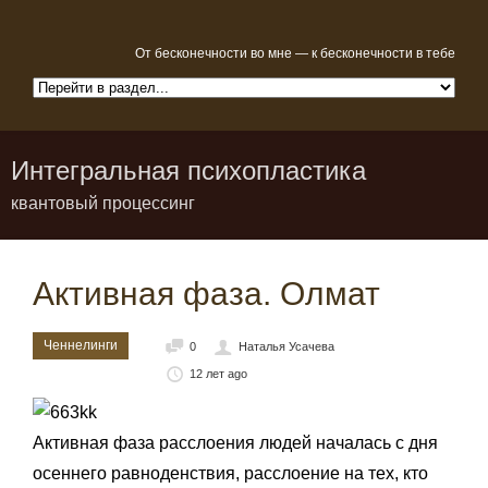
От бесконечности во мне — к бесконечности в тебе
Интегральная психопластика
квантовый процессинг
Активная фаза. Олмат
Ченнелинги
0
Наталья Усачева
12 лет ago
Активная фаза расслоения людей началась с дня
осеннего равноденствия, расслоение на тех, кто